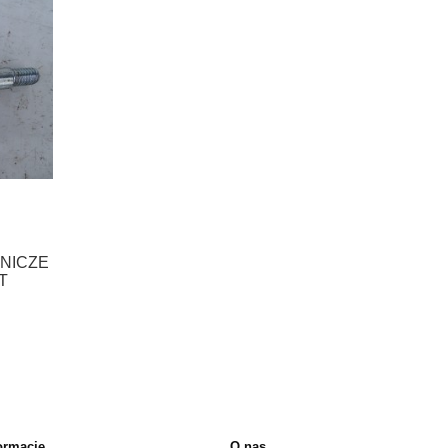
NICZE
T
ormacje
O nas