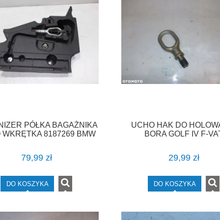
IZER PÓŁKA BAGAŻNIKA
UCHO HAK DO HOLOW
 WKRĘTKA 8187269 BMW
BORA GOLF IV F-VA
E39 F-VAT
79,99 zł
29,99 zł
DO KOSZYKA
DO KOSZYKA