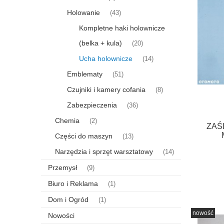
Holowanie
(43)
Kompletne haki holownicze
(belka + kula)
(20)
Ucha holownicze
(14)
Emblematy
(51)
Czujniki i kamery cofania
(8)
Zabezpieczenia
(36)
Chemia
(2)
ZAŚ
Części do maszyn
(13)
Narzędzia i sprzęt warsztatowy
(14)
Przemysł
(9)
Biuro i Reklama
(1)
Dom i Ogród
(1)
nowość
Nowości