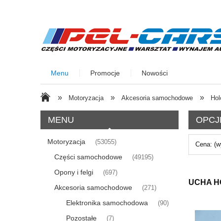
Menu
Promocje
Nowości
»
»
»
Motoryzacja
Akcesoria samochodowe
Hol
MENU
OPCJ
Motoryzacja
(53055)
Cena: (w
Części samochodowe
(49195)
Opony i felgi
(697)
UCHA H
Akcesoria samochodowe
(271)
Elektronika samochodowa
(90)
Pozostałe
(7)