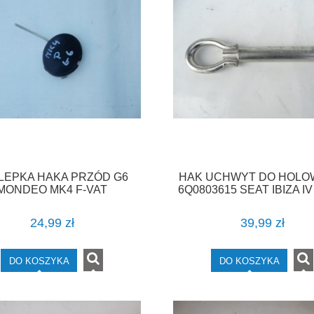
LEPKA HAKA PRZÓD G6
HAK UCHWYT DO HOLO
MONDEO MK4 F-VAT
6Q0803615 SEAT IBIZA IV
24,99 zł
39,99 zł
DO KOSZYKA
DO KOSZYKA