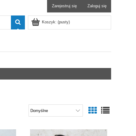
Zarejestruj się
Zaloguj się
Koszyk:
(pusty)