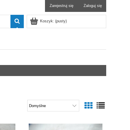
Zarejestruj się
Zaloguj się
Koszyk:
(pusty)