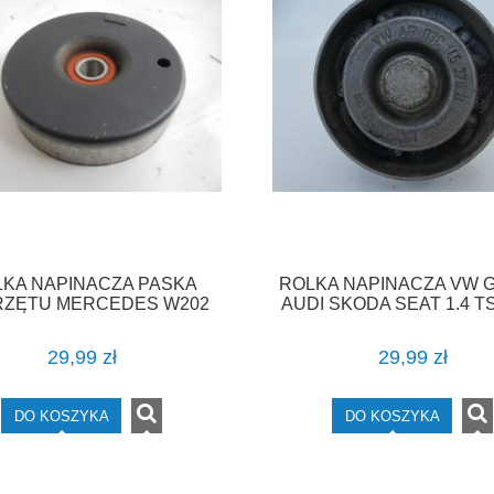
KA NAPINACZA PASKA
ROLKA NAPINACZA VW G
RZĘTU MERCEDES W202
AUDI SKODA SEAT 1.4 TS
1.8
03C145276B F-VAT
29,99 zł
29,99 zł
DO KOSZYKA
DO KOSZYKA