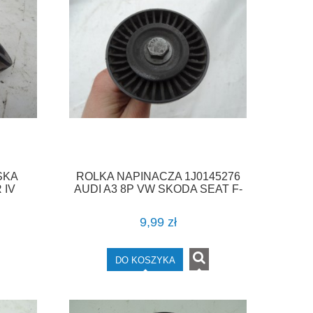
SKA
ROLKA NAPINACZA 1J0145276
 IV
AUDI A3 8P VW SKODA SEAT F-
VAT
VAT
9,99 zł
DO KOSZYKA