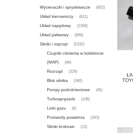
Wycieraczki i spryskiwacze
(602)
Układ kierowniczy
(611)
Układ napędowy
(1368)
Układ paliwowy
(949)
Silniki i osprzęt
(5332)
Czujniki ciśnienia w kolektorze
(MAP)
(46)
Rozrząd
(329)
ŁA
TOYO
Blok silnika
(340)
Pompy podciśnieniowe
(45)
Turbosprężarki
(108)
Linki gazu
(6)
Przewody powietrza
(343)
Silniki krokowe
(13)