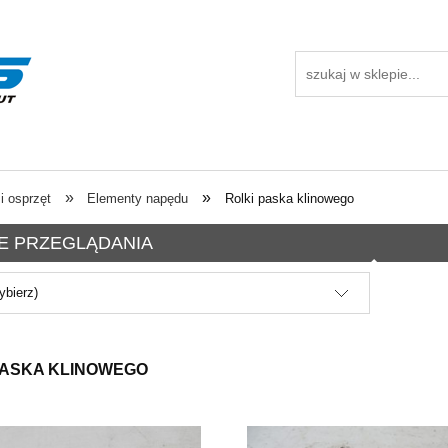
»
»
 i osprzęt
Elementy napędu
Rolki paska klinowego
E PRZEGLĄDANIA
ybierz)
PASKA KLINOWEGO