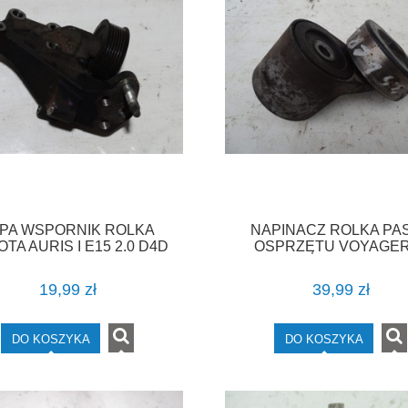
PA WSPORNIK ROLKA
NAPINACZ ROLKA PA
TA AURIS I E15 2.0 D4D
OSPRZĘTU VOYAGER
12315-0R020 F-VAT
CARAVAN 2.5CRD F-
19,99 zł
39,99 zł
DO KOSZYKA
DO KOSZYKA