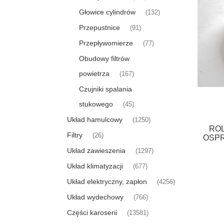
Głowice cylindrów
(132)
Przepustnice
(91)
Przepływomierze
(77)
Obudowy filtrów
powietrza
(167)
Czujniki spalania
stukowego
(45)
Układ hamulcowy
(1250)
ROL
Filtry
(26)
OSP
Układ zawieszenia
(1297)
Układ klimatyzacji
(677)
Układ elektryczny, zapłon
(4256)
Układ wydechowy
(766)
Części karoserii
(13581)