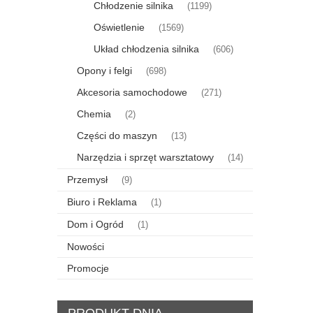
Chłodzenie silnika
(1199)
Oświetlenie
(1569)
Układ chłodzenia silnika
(606)
Opony i felgi
(698)
Akcesoria samochodowe
(271)
Chemia
(2)
Części do maszyn
(13)
Narzędzia i sprzęt warsztatowy
(14)
Przemysł
(9)
Biuro i Reklama
(1)
Dom i Ogród
(1)
Nowości
Promocje