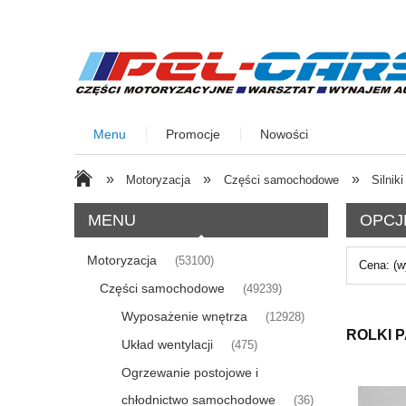
Menu
Promocje
Nowości
»
»
»
Motoryzacja
Części samochodowe
Silniki
MENU
OPCJ
Motoryzacja
(53100)
Cena: (w
Części samochodowe
(49239)
Wyposażenie wnętrza
(12928)
ROLKI 
Układ wentylacji
(475)
Ogrzewanie postojowe i
chłodnictwo samochodowe
(36)