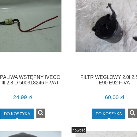
 PALIWA WSTĘPNY IVECO
FILTR WĘGLOWY 2.0i 2.5i
 III 2.8 D 500318246 F-VAT
E90 E92 F-VA
24,99 zł
60,00 zł
DO KOSZYKA
DO KOSZYKA
nowość