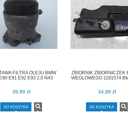
TAWA FILTRA OLEJU BMW
ZBIORNIK ZBIORNICZEK 
E90 E91 E92 E93 2.0 N43
WĘGLOWEGO 1181574 B
7574115 F-VAT
F-VAT
39,99 zł
34,99 zł
DO KOSZYKA
DO KOSZYKA