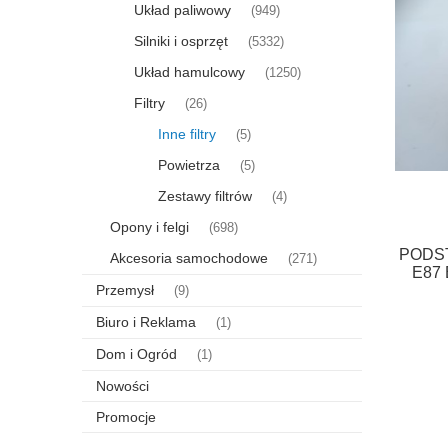
Układ paliwowy
(949)
Silniki i osprzęt
(5332)
Układ hamulcowy
(1250)
Filtry
(26)
Inne filtry
(5)
Powietrza
(5)
Zestawy filtrów
(4)
Opony i felgi
(698)
PODS
Akcesoria samochodowe
(271)
E87 
Przemysł
(9)
Biuro i Reklama
(1)
Dom i Ogród
(1)
Nowości
Promocje