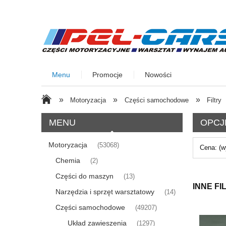
Menu
Promocje
Nowości
»
»
»
Motoryzacja
Części samochodowe
Filtry
MENU
OPCJ
Motoryzacja
(53068)
Cena: (w
Chemia
(2)
Części do maszyn
(13)
INNE FI
Narzędzia i sprzęt warsztatowy
(14)
Części samochodowe
(49207)
Układ zawieszenia
(1297)