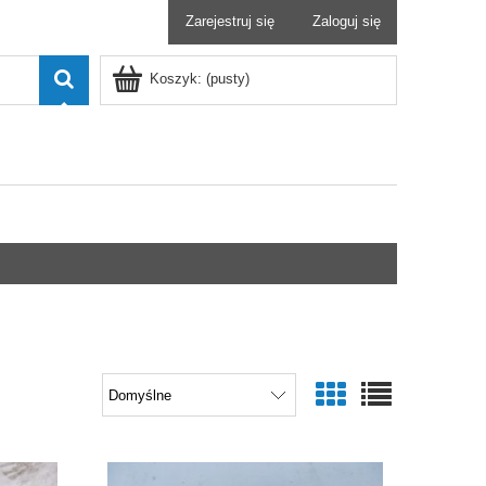
Zarejestruj się
Zaloguj się
Koszyk:
(pusty)