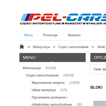
Menu
Promocje
Nowości
»
»
»
Motoryzacja
Części samochodowe
Silniki
MENU
OPCJ
Motoryzacja
(53100)
Cena: (w
Części samochodowe
(49239)
Wyposażenie wnętrza
(12928)
BLOKI
Układ wentylacji
(475)
Ogrzewanie postojowe i
chłodnictwo samochodowe
(36)