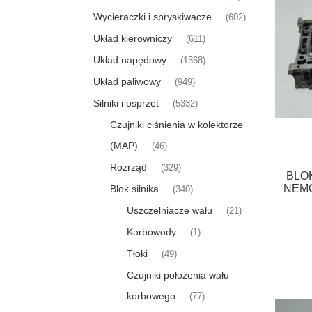
Wycieraczki i spryskiwacze
(602)
Układ kierowniczy
(611)
Układ napędowy
(1368)
Układ paliwowy
(949)
Silniki i osprzęt
(5332)
Czujniki ciśnienia w kolektorze
(MAP)
(46)
Rozrząd
(329)
BLOK
NEMO
Blok silnika
(340)
Uszczelniacze wału
(21)
Korbowody
(1)
Tłoki
(49)
Czujniki położenia wału
korbowego
(77)