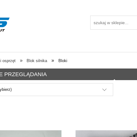
»
»
 i osprzęt
Blok silnika
Bloki
E PRZEGLĄDANIA
ybierz)