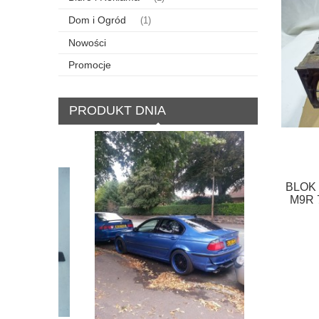
Dom i Ogród
(1)
Nowości
Promocje
PRODUKT DNIA
BLOK 
M9R 
SCEN