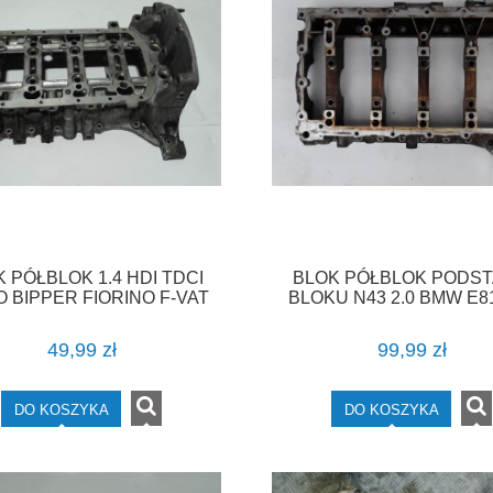
 PÓŁBLOK 1.4 HDI TDCI
BLOK PÓŁBLOK PODS
 BIPPER FIORINO F-VAT
BLOKU N43 2.0 BMW E8
E90 E92 E60 E61 F-V
49,99 zł
99,99 zł
DO KOSZYKA
DO KOSZYKA