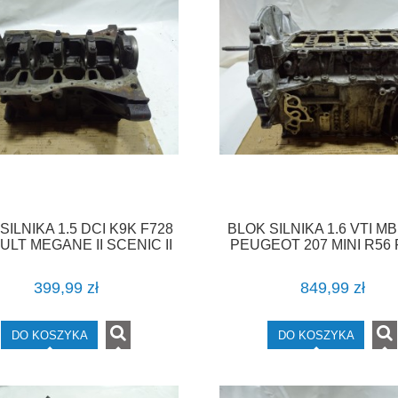
SILNIKA 1.5 DCI K9K F728
BLOK SILNIKA 1.6 VTI M
LT MEGANE II SCENIC II
PEUGEOT 207 MINI R56 
CLIO F-VAT
399,99 zł
849,99 zł
DO KOSZYKA
DO KOSZYKA