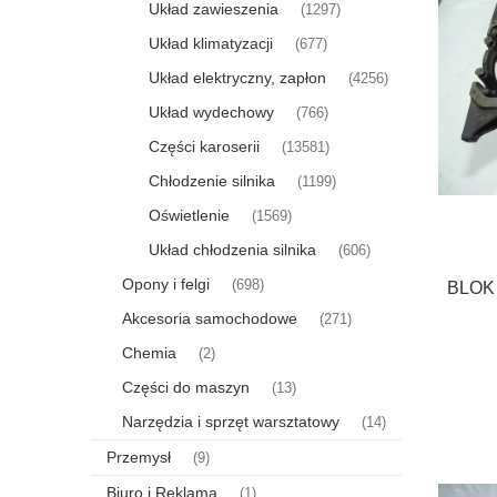
Układ zawieszenia
(1297)
Układ klimatyzacji
(677)
Układ elektryczny, zapłon
(4256)
Układ wydechowy
(766)
Części karoserii
(13581)
Chłodzenie silnika
(1199)
Oświetlenie
(1569)
Układ chłodzenia silnika
(606)
Opony i felgi
(698)
BLOK 
Akcesoria samochodowe
(271)
Chemia
(2)
Części do maszyn
(13)
Narzędzia i sprzęt warsztatowy
(14)
Przemysł
(9)
Biuro i Reklama
(1)