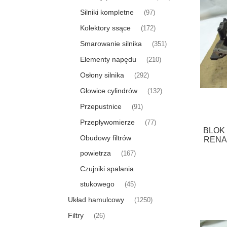
Silniki kompletne
(97)
Kolektory ssące
(172)
Smarowanie silnika
(351)
Elementy napędu
(210)
Osłony silnika
(292)
Głowice cylindrów
(132)
Przepustnice
(91)
Przepływomierze
(77)
BLOK 
Obudowy filtrów
RENAU
powietrza
(167)
Czujniki spalania
stukowego
(45)
Układ hamulcowy
(1250)
Filtry
(26)