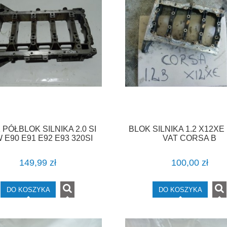
 PÓŁBLOK SILNIKA 2.0 SI
BLOK SILNIKA 1.2 X12XE 
 E90 E91 E92 E93 320SI
VAT CORSA B
7551978 F-VAT
149,99 zł
100,00 zł
DO KOSZYKA
DO KOSZYKA