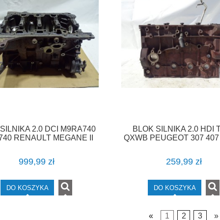
SILNIKA 2.0 DCI M9RA740
BLOK SILNIKA 2.0 HDI 
740 RENAULT MEGANE II
QXWB PEUGEOT 307 407
IC II ESPACE IV TRAFIC
VOLVO F-VAT
VIVARO F-VAT
999,99 zł
259,99 zł
DO KOSZYKA
DO KOSZYKA
«
1
2
3
»