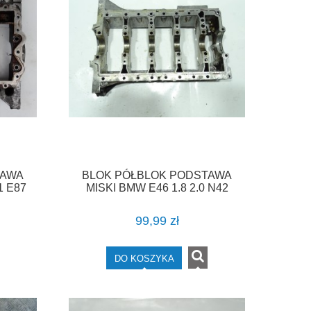
TAWA
BLOK PÓŁBLOK PODSTAWA
1 E87
MISKI BMW E46 1.8 2.0 N42
AT
7506329 F-VAT
99,99 zł
DO KOSZYKA