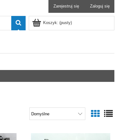
Zarejestruj się
Zaloguj się
Koszyk:
(pusty)