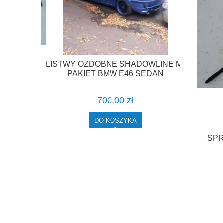
LISTWY OZDOBNE SHADOWLINE M-
A COUPE
PAKIET BMW E46 SEDAN
 F-VAT
700,00 zł
DO KOSZYKA
SPR
P