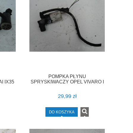
POMPKA PŁYNU
 IX35
SPRYSKIWACZY OPEL VIVARO I
VAT
A RENAULT TRAFIC II F-VAT
29,99 zł
DO KOSZYKA