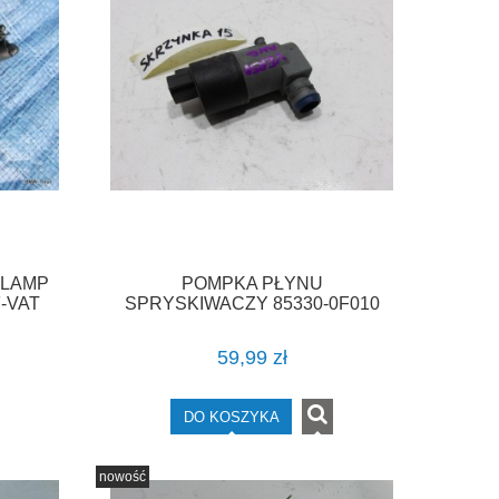
 LAMP
POMPKA PŁYNU
-VAT
SPRYSKIWACZY 85330-0F010
TOYOTA VERSO F-VAT
59,99 zł
DO KOSZYKA
nowość