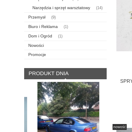
Narzędzia i sprzęt warsztatowy
(14)
Przemysł
(9)
Biuro i Reklama
(1)
Dom i Ogród
(1)
Nowości
Promocje
PRODUKT DNIA
SPRY
TOYOTA
nowość