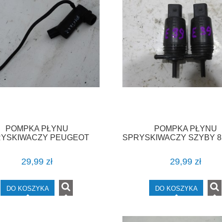
POMPKA PŁYNU
POMPKA PŁYNU
YSKIWACZY PEUGEOT
SPRYSKIWACZY SZYBY 8
ARTNER 1 I CITROEN
BMW E38 E39 E53 F-
BERLINGO F-VAT
29,99 zł
29,99 zł
DO KOSZYKA
DO KOSZYKA