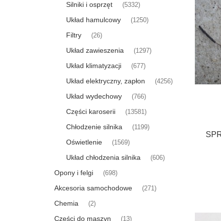
Silniki i osprzęt
(5332)
Układ hamulcowy
(1250)
Filtry
(26)
Układ zawieszenia
(1297)
Układ klimatyzacji
(677)
Układ elektryczny, zapłon
(4256)
Układ wydechowy
(766)
Części karoserii
(13581)
Chłodzenie silnika
(1199)
SPR
Oświetlenie
(1569)
Układ chłodzenia silnika
(606)
Opony i felgi
(698)
Akcesoria samochodowe
(271)
Chemia
(2)
Części do maszyn
(13)