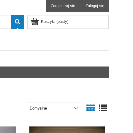
Zarejestruj się
Zaloguj się
Koszyk:
(pusty)