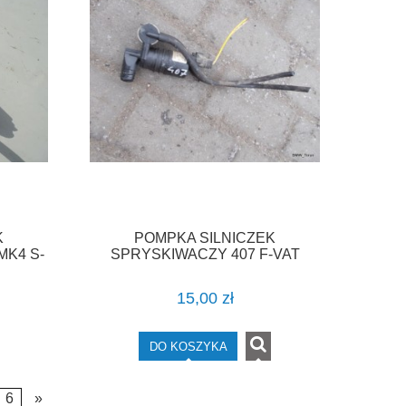
K
POMPKA SILNICZEK
MK4 S-
SPRYSKIWACZY 407 F-VAT
K2 C
15,00 zł
DO KOSZYKA
6
»