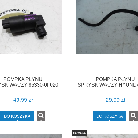
POMPKA PŁYNU
POMPKA PŁYNU
SKIWACZY 85330-0F020
SPRYSKIWACZY HYUNDAI
 VERSO I YARIS III F-VAT
KIA SPORTAGE III F-
49,99 zł
29,99 zł
DO KOSZYKA
DO KOSZYKA
nowość