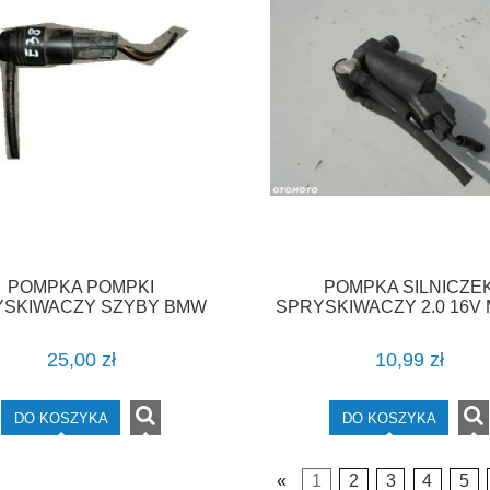
POMPKA POMPKI
POMPKA SILNICZE
YSKIWACZY SZYBY BMW
SPRYSKIWACZY 2.0 16V 
E38
MAX GALAXY FOCUS M
MAX F-VAT
25,00 zł
10,99 zł
DO KOSZYKA
DO KOSZYKA
«
1
2
3
4
5