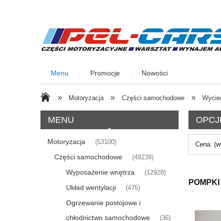
Menu
Promocje
Nowości
»
»
»
Motoryzacja
Części samochodowe
Wycier
MENU
OPCJ
Motoryzacja
(53100)
Cena: (w
Części samochodowe
(49239)
Wyposażenie wnętrza
(12928)
POMPKI
Układ wentylacji
(475)
Ogrzewanie postojowe i
chłodnictwo samochodowe
(36)