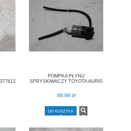
POMPKA PŁYNU
377612
SPRYSKIWACZY TOYOTA AURIS
VAT
I E15 F-VAT
89,99 zł
DO KOSZYKA