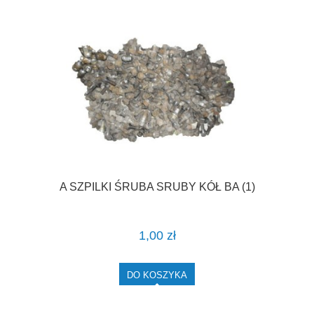
A SZPILKI ŚRUBA SRUBY KÓŁ BA (1)
1,00 zł
DO KOSZYKA