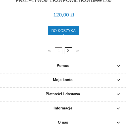
PRZEPŁYWOMIERZA POWIETRZA BMW E60
E61 2.5D 3.0D
120,00 zł
DO KOSZYKA
«
1
2
»
Pomoc
Moje konto
Płatności i dostawa
Informacje
O nas